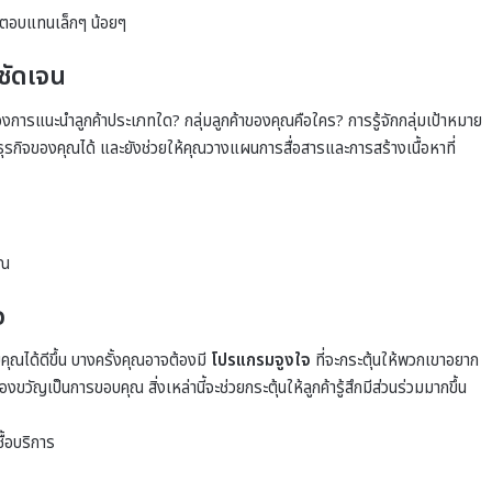
ิ่งตอบแทนเล็กๆ น้อยๆ
ชัดเจน
ารแนะนำลูกค้าประเภทใด? กลุ่มลูกค้าของคุณคือใคร? การรู้จักกลุ่มเป้าหมาย
ธุรกิจของคุณได้ และยังช่วยให้คุณวางแผนการสื่อสารและการสร้างเนื้อหาที่
ุณ
จ
คุณได้ดีขึ้น บางครั้งคุณอาจต้องมี
โปรแกรมจูงใจ
ที่จะกระตุ้นให้พวกเขาอยาก
ัญเป็นการขอบคุณ สิ่งเหล่านี้จะช่วยกระตุ้นให้ลูกค้ารู้สึกมีส่วนร่วมมากขึ้น
ื้อบริการ