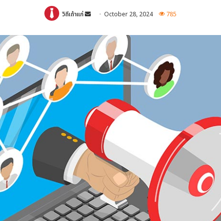
Send
วิถีเถ้าแก่
October 28, 2024
785
an
email