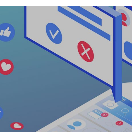
an
email