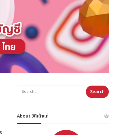
Search
for:
About วิถีเถ้าแก่
าร