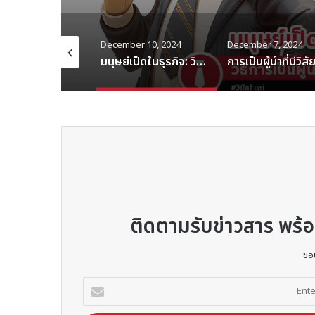
mber 10, 2024
December 7, 2024
December 6, 2024
มนุษย์เป็ดในธุรกิจ: วิธีการเป็นผู้นำที่มีทักษะหลายด้าน
การเป็นผู้นำที่มีวิสัยทัศน์: กุญแจสู่การเติบโตขององค์กร
ติดตามรับข่าวสาร พร
ขอ
Enter
your
Email