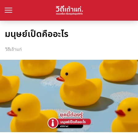
มนุษย์เป็ดคืออะไร
วิถีเถ้าแก่