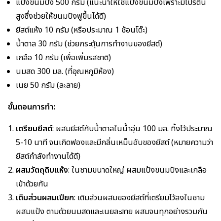
แป้งขนมปัง 500 กรัม (แนะนำให้ใช้แป้งขนมปังเพราะมีโปรตีน
สูงซึ่งช่วยให้ขนมปังฟูขึ้นได้ดี)
ยีสต์แห้ง 10 กรัม (หรือประมาณ 1 ช้อนโต๊ะ)
น้ำตาล 30 กรัม (ช่วยกระตุ้นการทำงานของยีสต์)
เกลือ 10 กรัม (เพื่อเพิ่มรสชาติ)
นมสด 300 มล. (ที่อุณหภูมิห้อง)
เนย 50 กรัม (ละลาย)
ขั้นตอนการทำ:
เตรียมยีสต์
: ผสมยีสต์กับน้ำตาลในน้ำอุ่น 100 มล. ทิ้งไว้ประมาณ
5-10 นาที จนเกิดฟองและมีกลิ่นเหม็นอับของยีสต์ (หมายความว่า
ยีสต์กำลังทำงานได้ดี)
ผสมวัตถุดิบแห้ง
: ในชามขนาดใหญ่ ผสมแป้งขนมปังและเกลือ
เข้าด้วยกัน
เติมส่วนผสมเปียก
: เติมส่วนผสมของยีสต์ที่เตรียมไว้ลงในชาม
ผสมแป้ง ตามด้วยนมสดและเนยละลาย ผสมจนทุกอย่างรวมกัน