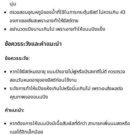
นุ่ม
ตรวจสอบอุณหภูมิของน้ำที่ใช้ในการกระตุ้นยีสต์ ไม่ควรเกิน 43
องศาเซลเซียสเพราะอาจทำให้ยีสต์ตาย
อย่านวดแป้งนานเกินไป เพราะอาจทำให้ขนมปังแข็ง
ข้อควรระวังและคำแนะนำ
ข้อควรระวัง:
หากใช้ยีสต์หมดอายุ ขนมปังอาจไม่ฟูหรือมีรสชาติไม่ดี ควรตรวจ
สอบวันหมดอายุของยีสต์ก่อนใช้งาน
ระวังการทำให้แป้งแห้งเกินไปหรือนิ่มเกินไป เพราะจะส่งผลต่อ
คุณภาพของขนมปัง
คำแนะนำ:
หากต้องการให้ขนมปังมีเนื้อสัมผัสที่ดีกว่า สามารถเพิ่มนมสดหรือ
เนยได้อีกเล็กน้อย