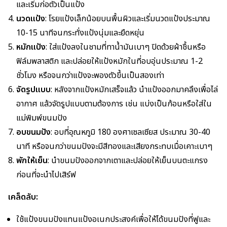
และเริ่มก่อตัวเป็นแป้ง
นวดแป้ง
: โรยแป้งเล็กน้อยบนพื้นผิวและเริ่มนวดแป้งประมาณ
10-15 นาทีจนกระทั่งแป้งนุ่มและยืดหยุ่น
หมักแป้ง
: ใส่แป้งลงในชามที่ทาน้ำมันเบาๆ ปิดด้วยผ้าชื้นหรือ
ฟิล์มพลาสติก และปล่อยให้แป้งหมักในที่อบอุ่นประมาณ 1-2
ชั่วโมง หรือจนกว่าแป้งจะพองตัวขึ้นเป็นสองเท่า
จัดรูปแบบ
: หลังจากแป้งหมักเสร็จแล้ว นำแป้งออกมาคลึงเพื่อไล่
อากาศ แล้วจัดรูปแบบตามต้องการ เช่น แบ่งเป็นก้อนหรือใส่ใน
แม่พิมพ์ขนมปัง
อบขนมปัง
: อบที่อุณหภูมิ 180 องศาเซลเซียส ประมาณ 30-40
นาที หรือจนกว่าขนมปังจะมีสีทองและเสียงกระทบเมื่อเคาะเบาๆ
พักให้เย็น
: นำขนมปังออกจากเตาและปล่อยให้เย็นบนตะแกรง
ก่อนที่จะนำไปเสิร์ฟ
เคล็ดลับ:
ใช้แป้งขนมปังแทนแป้งอเนกประสงค์เพื่อให้ได้ขนมปังที่ฟูและ