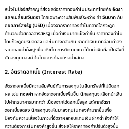
หนึ่งในปัจจัยสำคัญที่ส่งผลต่อราคาทองคำในประเทศไทยคือ
อัตรา
แลกเปลี่ยนเงินตรา
โดยเฉพาะความสัมพันธ์ระหว่าง
ค่าเงินบาท
กับ
ดอลลาร์สหรัฐ (USD)
เนื่องจากราคาทองคำในตลาดโลกจะถูก
คำนวณด้วยดอลลาร์สหรัฐ เมื่อค่าเงินบาทแข็งค่าขึ้น ราคาทองคำใน
ไทยก็จะถูกปรับลดลง และในทางกลับกัน หากค่าเงินบาทอ่อนค่าลง
ราคาทองคำก็จะสูงขึ้น ดังนั้น การติดตามแนวโน้มค่าเงินถือเป็นสิ่งที่
นักลงทุนทองคำในไทยควรทำอย่างสม่ำเสมอ
2.
อัตราดอกเบี้ย (Interest Rate)
อัตราดอกเบี้ยมีความสัมพันธ์กับการลงทุนในสินทรัพย์ที่ไม่มีดอก
ผล เช่น
ทองคำ
หากอัตราดอกเบี้ยเพิ่มขึ้น นักลงทุนจะเลือกนำเงิน
ไปฝากธนาคารมากกว่า เนื่องจากได้ดอกเบี้ยสูง แต่หากอัตรา
ดอกเบี้ยลดลง นักลงทุนจะหันมาลงทุนในทองคำมากขึ้นเพื่อ
ป้องกันความเสี่ยงในภาวะที่อัตราผลตอบแทนเงินฝากต่ำ จึงทำให้
ความต้องการในทองคำสูงขึ้น ส่งผลให้ราคาทองคำปรับตัวสูงขึ้น