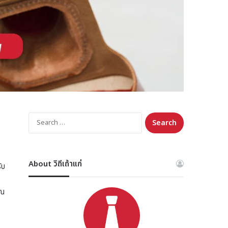
Search
for:
About วิถีเถ้าแก่
ับ
ุณ