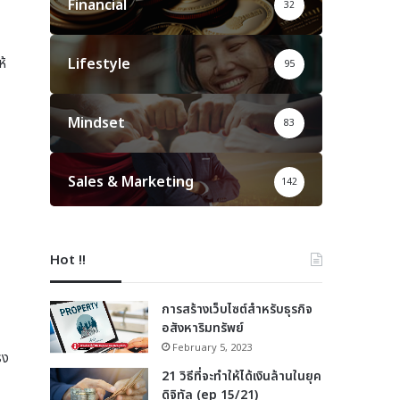
Financial
32
ห้
Lifestyle
95
Mindset
83
Sales & Marketing
142
Hot !!
การสร้างเว็บไซต์สำหรับธุรกิจ
อสังหาริมทรัพย์
February 5, 2023
รง
21 วิธีที่จะทำให้ได้เงินล้านในยุค
ดิจิทัล (ep 15/21)