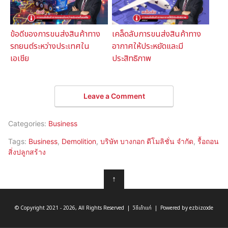
ข้อดีของการขนส่งสินค้าทาง
เคล็ดลับการขนส่งสินค้าทาง
รถยนต์ระหว่างประเทศใน
อากาศให้ประหยัดและมี
เอเชีย
ประสิทธิภาพ
Leave a Comment
Categories:
Business
Tags:
Business
,
Demolition
,
บริษัท บางกอก ดีโมลิชั่น จำกัด
,
รื้อถอน
สิ่งปลูกสร้าง
↑
© Copyright 2021 - 2026, All Rights Reserved | วิถีเถ้าแก่ | Powered by ezbizcode