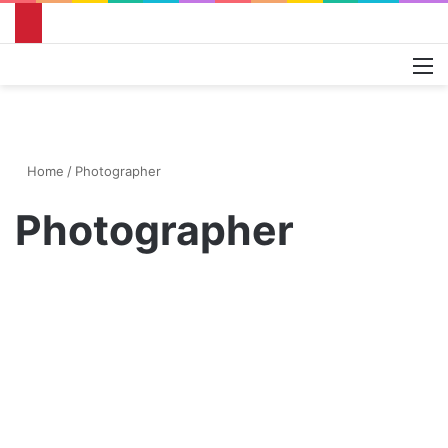
Search
M
Home
/
Photographer
Photographer