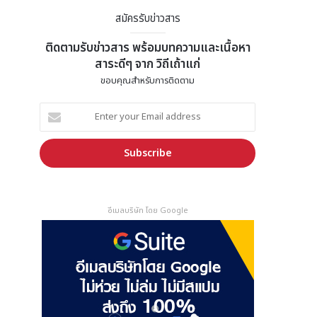
สมัครรับข่าวสาร
ติดตามรับข่าวสาร พร้อมบทความและเนื้อหา
สาระดีๆ จาก วิถีเถ้าแก่
ขอบคุณสำหรับการติดตาม
E
n
t
e
r
y
o
อีเมลบริษัท โดย Google
u
r
E
m
a
i
l