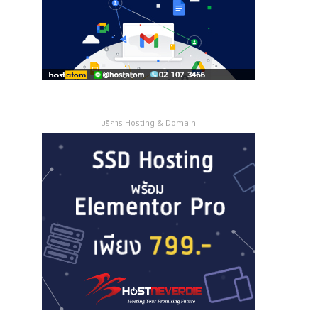
a
d
d
r
e
s
s
บริการ Hosting & Domain