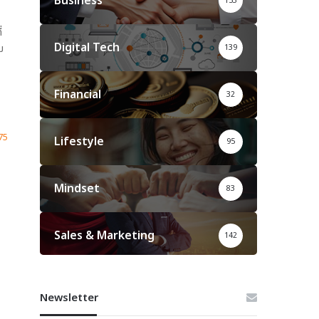
Business
153
r
:
่
Digital Tech
ม
139
Financial
32
75
Lifestyle
95
Mindset
83
Sales & Marketing
142
Newsletter