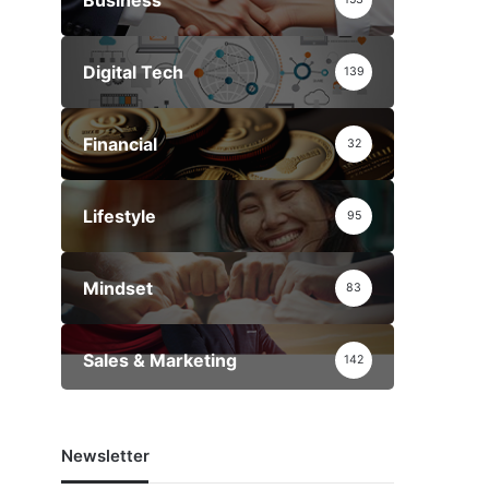
r
:
Digital Tech
139
Financial
32
Lifestyle
95
Mindset
83
Sales & Marketing
142
Newsletter