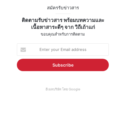
สมัครรับข่าวสาร
ติดตามรับข่าวสาร พร้อมบทความและ
เนื้อหาสาระดีๆ จาก วิถีเถ้าแก่
ขอบคุณสำหรับการติดตาม
E
n
t
e
r
y
o
อีเมลบริษัท โดย Google
u
r
E
m
a
i
l