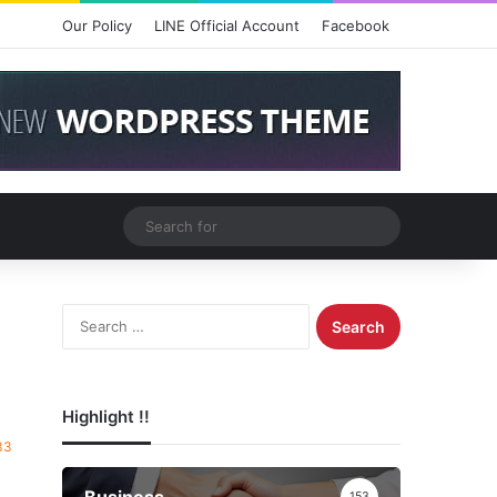
Our Policy
LINE Official Account
Facebook
Search
for
S
e
a
r
c
Highlight !!
h
33
f
o
Business
153