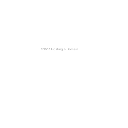
a
d
d
r
e
s
s
บริการ Hosting & Domain