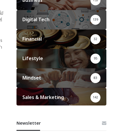
Business
153
r
:
มี
Digital Tech
ี่
139
Financial
32
าร
นำ
Lifestyle
95
Mindset
83
Sales & Marketing
142
Newsletter