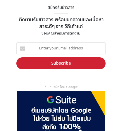
สมัครรับข่าวสาร
ติดตามรับข่าวสาร พร้อมบทความและเนื้อหา
สาระดีๆ จาก วิถีเถ้าแก่
ขอบคุณสำหรับการติดตาม
E
n
t
e
r
y
o
อีเมลบริษัท โดย Google
u
r
E
m
a
i
l