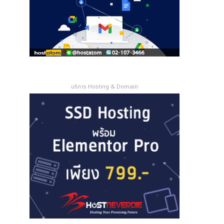
a
d
d
r
e
s
s
บริการ Hosting & Domain